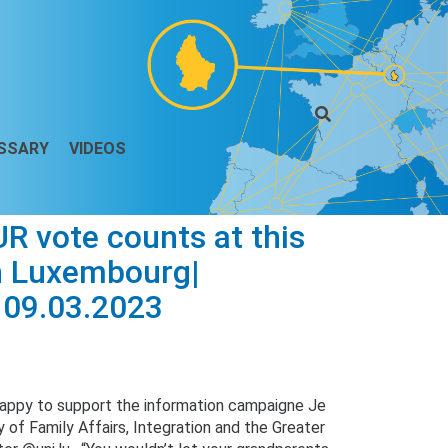
SSARY
VIDEOS
R vote counts at this
in Luxembourg|
 09.03.2023
appy to support the information campaigne Je
 of Family Affairs, Integration and the Greater