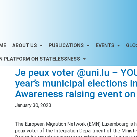
ME
ABOUT US
PUBLICATIONS
EVENTS
GLO
N PLATFORM ON STATELESSNESS
Je peux voter @uni.lu – YOU
year’s municipal elections 
Awareness raising event on
January 30, 2023
The European Migration Network (EMN) Luxembourg is h
peux voter of the Integration Department of the Ministry