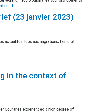
er @uni.lu. “You wouldn’t let your grandparents
ntinued
ef (23 janvier 2023)
 actualités liées aux migrations, l’asile et
g in the context of
 Countries experienced a high degree of