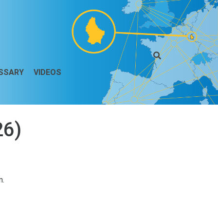
SSARY
VIDEOS
26)
n.